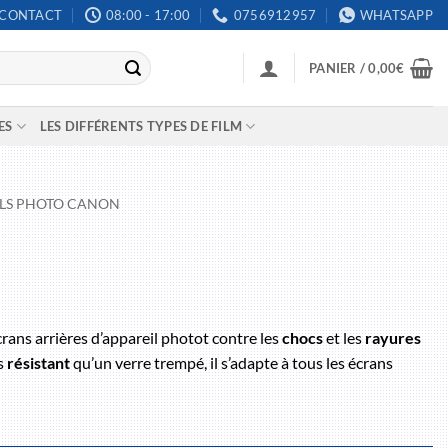
CONTACT
08:00 - 17:00
0756912957
WHATSAPP
PANIER /
0,00
€
ES
LES DIFFÉRENTS TYPES DE FILM
ILS PHOTO CANON
rans arrières d’appareil photot contre les
chocs
et les
rayures
s
résistant
qu’un verre trempé, il s’adapte à tous les écrans