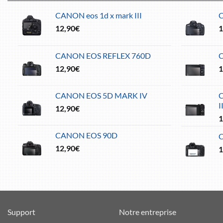
CANON eos 1d x mark III
12,90
€
1
CANON EOS REFLEX 760D
12,90
€
1
CANON EOS 5D MARK IV
C
I
12,90
€
1
CANON EOS 90D
12,90
€
1
Support
Notre entreprise