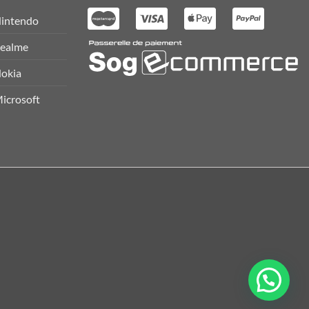
intendo
ealme
okia
icrosoft