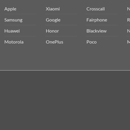
Apple
Xiaomi
Crosscall
N
Samsung
Google
Fairphone
R
Huawei
Honor
Blackview
N
Motorola
OnePlus
Poco
M