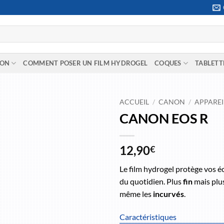
ION
COMMENT POSER UN FILM HYDROGEL
COQUES
TABLETT
ACCUEIL
/
CANON
/
APPARE
CANON EOS R
12,90
€
Le film hydrogel protège vos éc
du quotidien. Plus
fin
mais plu
même les
incurvés
.
Caractéristiques