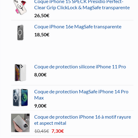
Coque iPhone 15 SPECK Presidio Perfect-
Clear Grip ClickLock & MagSafe transparente
26,50
€
Coque iPhone 16e MagSafe transparente
18,50
€
Coque de protection silicone iPhone 11 Pro
8,00
€
Coque de protection MagSafe iPhone 14 Pro
Max
9,00
€
Coque de protection iPhone 16 à motif rayure
et aspect métal
Le
Le
10,45
€
7,30
€
prix
prix