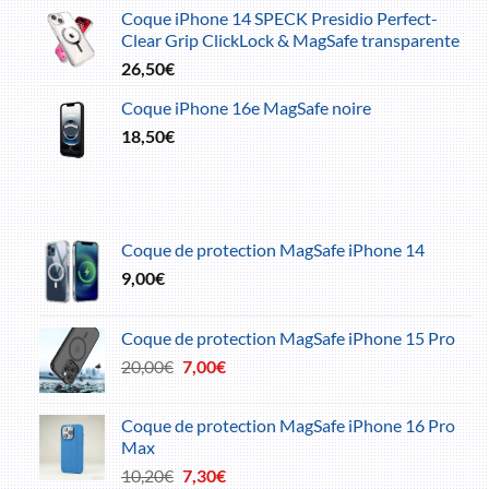
Coque iPhone 14 SPECK Presidio Perfect-
Clear Grip ClickLock & MagSafe transparente
26,50
€
Coque iPhone 16e MagSafe noire
18,50
€
Coque de protection MagSafe iPhone 14
9,00
€
Coque de protection MagSafe iPhone 15 Pro
Le
Le
20,00
€
7,00
€
prix
prix
initial
actuel
Coque de protection MagSafe iPhone 16 Pro
était :
est :
Max
20,00€.
7,00€.
Le
Le
10,20
€
7,30
€