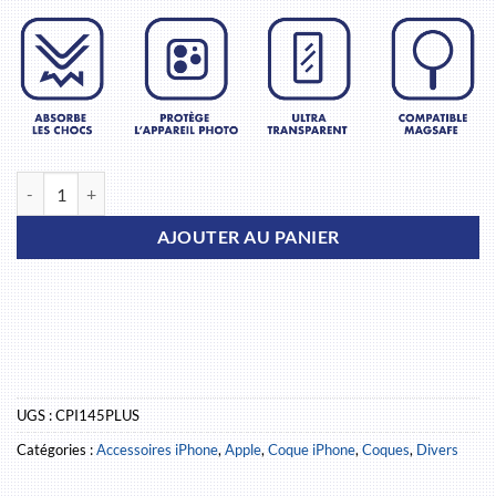
quantité de Coque de protection MagSafe iPhone 14 Plus
AJOUTER AU PANIER
UGS :
CPI145PLUS
Catégories :
Accessoires iPhone
,
Apple
,
Coque iPhone
,
Coques
,
Divers