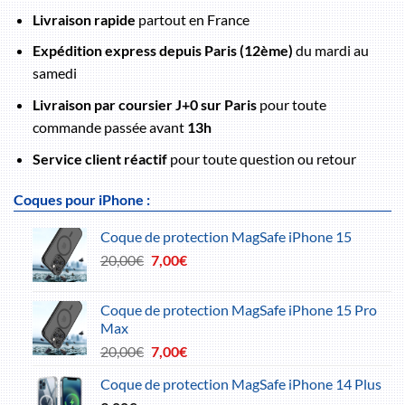
Livraison rapide
partout en France
Expédition express depuis Paris (12ème)
du mardi au
samedi
Livraison par coursier J+0 sur Paris
pour toute
commande passée avant
13h
Service client réactif
pour toute question ou retour
Coques pour iPhone :
Coque de protection MagSafe iPhone 15
Le
Le
20,00
€
7,00
€
prix
prix
initial
actuel
Coque de protection MagSafe iPhone 15 Pro
était :
est :
Max
20,00€.
7,00€.
Le
Le
20,00
€
7,00
€
prix
prix
Coque de protection MagSafe iPhone 14 Plus
initial
actuel