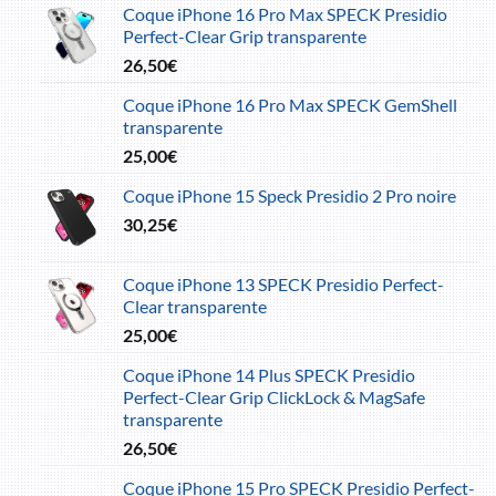
Coque iPhone 16 Pro Max SPECK Presidio
initial
actuel
Perfect-Clear Grip transparente
était :
est :
26,50
€
10,45€.
7,30€.
Coque iPhone 16 Pro Max SPECK GemShell
transparente
25,00
€
Coque iPhone 15 Speck Presidio 2 Pro noire
30,25
€
Coque iPhone 13 SPECK Presidio Perfect-
Clear transparente
25,00
€
Coque iPhone 14 Plus SPECK Presidio
Perfect-Clear Grip ClickLock & MagSafe
transparente
26,50
€
Coque iPhone 15 Pro SPECK Presidio Perfect-