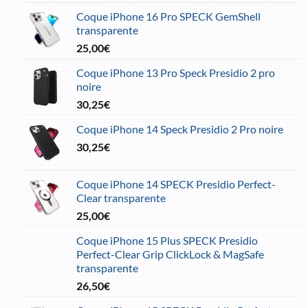
prix
prix
Coque iPhone 16 Pro SPECK GemShell
initial
actuel
transparente
était :
est :
25,00
€
10,20€.
7,30€.
Coque iPhone 13 Pro Speck Presidio 2 pro
noire
30,25
€
Coque iPhone 14 Speck Presidio 2 Pro noire
30,25
€
Coque iPhone 14 SPECK Presidio Perfect-
Clear transparente
25,00
€
Coque iPhone 15 Plus SPECK Presidio
Perfect-Clear Grip ClickLock & MagSafe
transparente
26,50
€