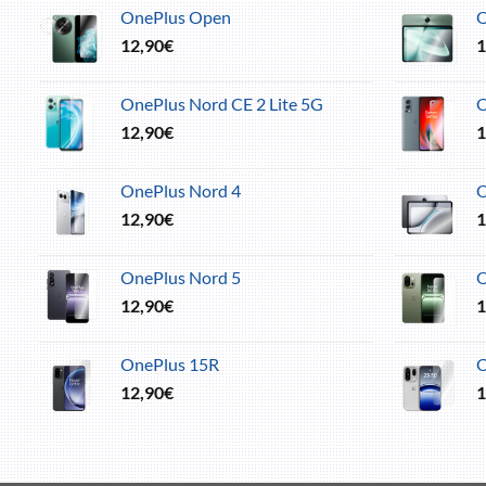
OnePlus Open
O
12,90
€
1
OnePlus Nord CE 2 Lite 5G
O
12,90
€
1
OnePlus Nord 4
O
12,90
€
1
OnePlus Nord 5
O
12,90
€
1
OnePlus 15R
O
12,90
€
1