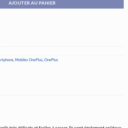
AJOUTER AU PANIER
artphone
,
Mobiles OnePlus
,
OnePlus
ils très délicats et faciles à casser. Ils sont également coûteux