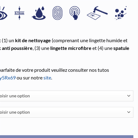
c (1) un
kit de nettoyage
(comprenant une lingette humide et
k anti poussière
, (3) une
lingette microfibre
et (4) une
spatule
 parfaite de votre produit veuillez consulter nos tutos
/3y5Rx69
ou sur notre
site
.
te 5G