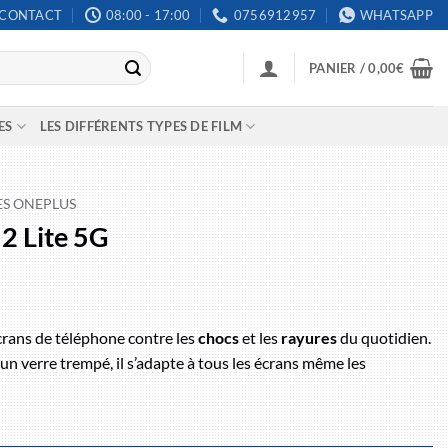
CONTACT
08:00 - 17:00
0756912957
WHATSAPP
PANIER /
0,00
€
ES
LES DIFFÉRENTS TYPES DE FILM
ES ONEPLUS
2 Lite 5G
crans de téléphone contre les
chocs
et les
rayures
du quotidien.
un verre trempé, il s’adapte à tous les écrans même les