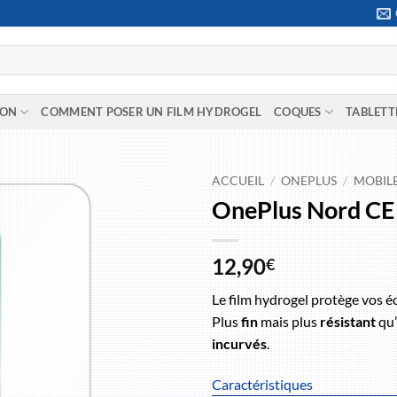
ION
COMMENT POSER UN FILM HYDROGEL
COQUES
TABLETT
ACCUEIL
/
ONEPLUS
/
MOBIL
OnePlus Nord CE 
12,90
€
Le film hydrogel protège vos é
Plus
fin
mais plus
résistant
qu’
incurvés
.
Caractéristiques