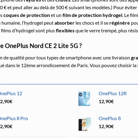
€ et peut aller au delà de 500 € suivant les modèles.) Pour éviter c
es
coques de protection
et un
film de protection hydrogel
. Le fi
 humaine, l’hydrogel peut
absorber
les chocs et il se
régénère
pour
s films d’hydrogel sont plus
flexibles
que le verre trempé, plus résis
re OnePlus Nord CE 2 Lite 5G ?
n de qualité pour tous types de smartphone avec une livraison
gra
tué dans le 12ème arrondissement de Paris. Vous pouvez choisir la 
nePlus 12
OnePlus 12R
2,90
€
12,90
€
nePlus 8 Pro
OnePlus 8
2,90
€
12,90
€