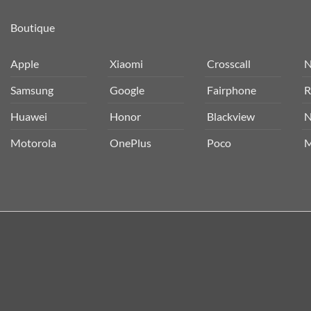
Boutique
Apple
Xiaomi
Crosscall
N
Samsung
Google
Fairphone
R
Huawei
Honor
Blackview
N
Motorola
OnePlus
Poco
M