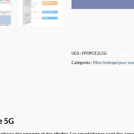
UGS :
FPOPCE2L5G
Catégories :
Films hydrogel pour sm
e 5G
rtphone des
rayures
et des
chutes
. Les smartphones sont des appare