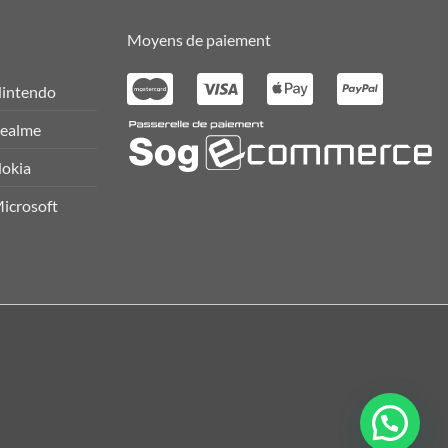
Moyens de paiement
intendo
ealme
okia
icrosoft