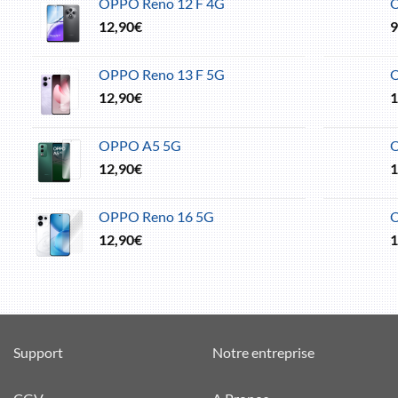
OPPO Reno 12 F 4G
O
12,90
€
9
OPPO Reno 13 F 5G
O
12,90
€
1
OPPO A5 5G
O
12,90
€
1
OPPO Reno 16 5G
O
12,90
€
1
Support
Notre entreprise