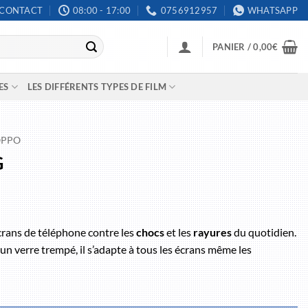
CONTACT
08:00 - 17:00
0756912957
WHATSAPP
PANIER /
0,00
€
ES
LES DIFFÉRENTS TYPES DE FILM
OPPO
G
crans de téléphone contre les
chocs
et les
rayures
du quotidien.
un verre trempé, il s’adapte à tous les écrans même les