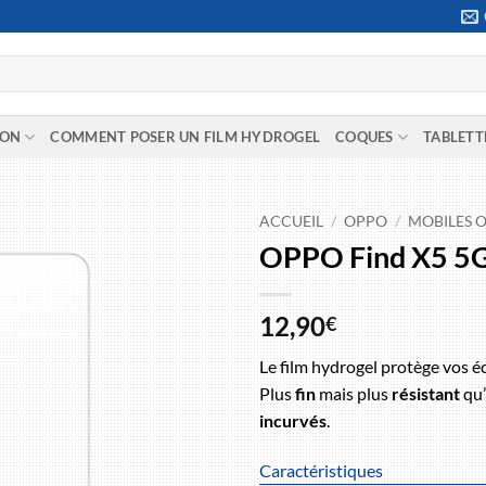
ION
COMMENT POSER UN FILM HYDROGEL
COQUES
TABLETT
ACCUEIL
/
OPPO
/
MOBILES 
OPPO Find X5 5
12,90
€
Le film hydrogel protège vos é
Plus
fin
mais plus
résistant
qu’
incurvés
.
Caractéristiques