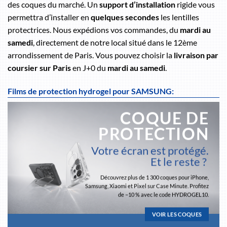
des coques du marché. Un
support d’installation
rigide vous
permettra d’installer en
quelques secondes
les lentilles
protectrices. Nous expédions vos commandes, du
mardi au
samedi
, directement de notre local situé dans le 12ème
arrondissement de Paris. Vous pouvez choisir la
livraison par
coursier sur Paris
en J+0 du
mardi au samedi
.
Films de protection hydrogel pour SAMSUNG:
COQUE DE
PROTECTION
Votre écran est protégé.
Et le reste ?
Découvrez plus de 1 300 coques pour iPhone,
Samsung, Xiaomi et Pixel sur Case Minute. Profitez
de −10 % avec le code HYDROGEL10.
VOIR LES COQUES