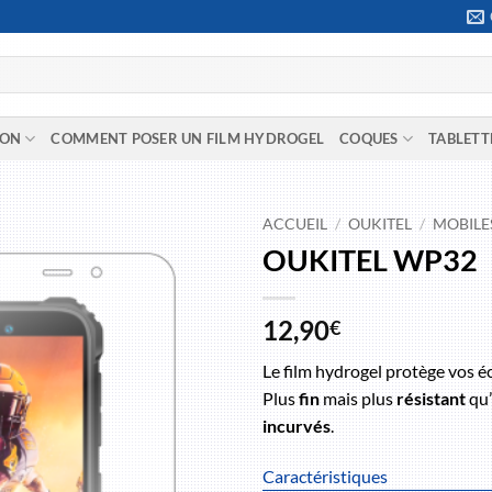
ION
COMMENT POSER UN FILM HYDROGEL
COQUES
TABLETT
ACCUEIL
/
OUKITEL
/
MOBILE
OUKITEL WP32
12,90
€
Le film hydrogel protège vos é
Plus
fin
mais plus
résistant
qu’
incurvés
.
Caractéristiques