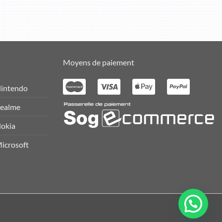
Moyens de paiement
intendo
ealme
okia
icrosoft