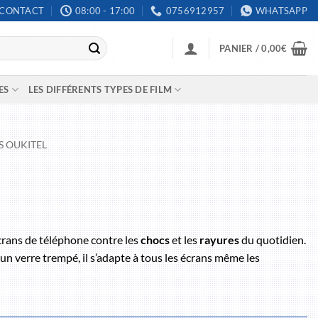
CONTACT
08:00 - 17:00
0756912957
WHATSAPP
PANIER /
0,00
€
ES
LES DIFFÉRENTS TYPES DE FILM
S OUKITEL
crans de téléphone contre les
chocs
et les
rayures
du quotidien.
un verre trempé, il s’adapte à tous les écrans même les