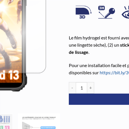
Le film hydrogel est fourni ave
une lingette sèche), (2) un
stic
de lissage
.
Pour une installation facile et
disponibles sur
https://bit.ly
quantité de OUKITEL WP32