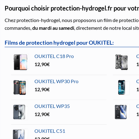
Pourquoi choisir protection-hydrogel.fr pour v
Chez protection-hydrogel, nous proposons un film de protection
commandes,
du mardi au samedi
, directement de notre local s
Films de protection hydrogel pour OUKITEL:
OUKITEL C18 Pro
12,90
€
1
OUKITEL WP30 Pro
12,90
€
1
OUKITEL WP35
12,90
€
1
OUKITEL C51
12,90
€