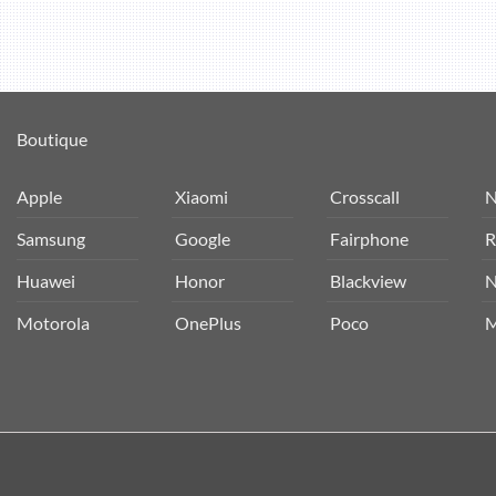
Boutique
Apple
Xiaomi
Crosscall
N
Samsung
Google
Fairphone
R
Huawei
Honor
Blackview
N
Motorola
OnePlus
Poco
M