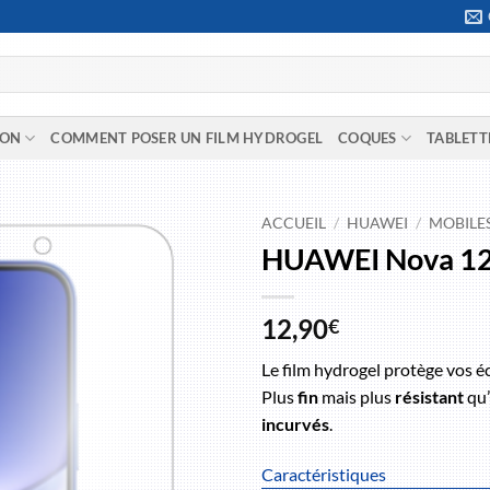
ION
COMMENT POSER UN FILM HYDROGEL
COQUES
TABLETT
ACCUEIL
/
HUAWEI
/
MOBILE
HUAWEI Nova 1
12,90
€
Le film hydrogel protège vos é
Plus
fin
mais plus
résistant
qu’
incurvés
.
Caractéristiques