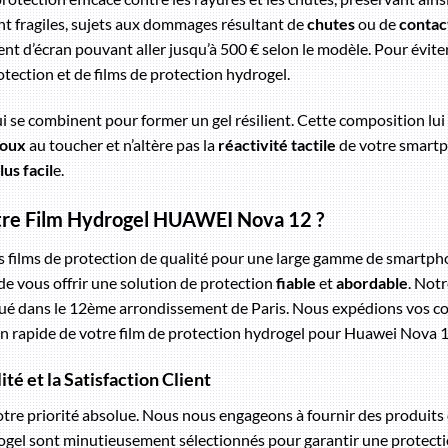
t fragiles, sujets aux dommages résultant de
chutes
ou de
contac
t d’écran pouvant aller jusqu’à 500 € selon le modèle. Pour éviter
otection et de films de protection hydrogel.
i se combinent pour former un gel résilient. Cette composition lui 
oux
au toucher et n’altère pas la
réactivité tactile
de votre smartph
lus facil
e.
otre Film Hydrogel HUAWEI Nova 12 ?
es films de protection de qualité pour une large gamme de smart
de vous offrir une solution de protection
fiable
et
abordable
. Notr
tué dans le 12ème arrondissement de Paris. Nous expédions vos
tion rapide de votre film de protection hydrogel pour Huawei Nova 1
é et la Satisfaction Client
notre priorité absolue. Nous nous engageons à fournir des produits 
drogel sont minutieusement sélectionnés pour garantir une protec