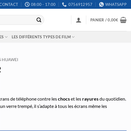
CONTACT
08:00 - 17:00
0756912957
WHATSAPP
PANIER /
0,00
€
ES
LES DIFFÉRENTS TYPES DE FILM
S HUAWEI
2
crans de téléphone contre les
chocs
et les
rayures
du quotidien.
un verre trempé, il s’adapte à tous les écrans même les