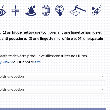
c (1) un
kit de nettoyage
(comprenant une lingette humide et
k anti poussière
, (3) une
lingette microfibre
et (4) une
spatule
 parfaite de votre produit veuillez consulter nos tutos
/3y5Rx69
ou sur notre
site
.