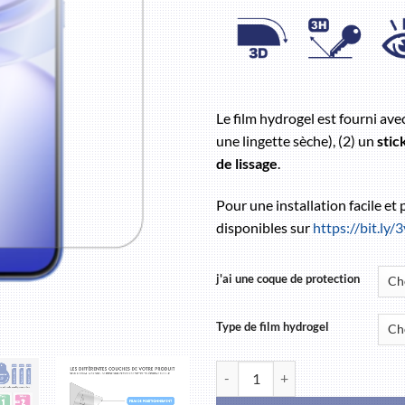
Le film hydrogel est fourni ave
une lingette sèche), (2) un
stic
de lissage
.
Pour une installation facile et
disponibles sur
https://bit.ly
j'ai une coque de protection
Type de film hydrogel
quantité de HUAWEI Nova 12