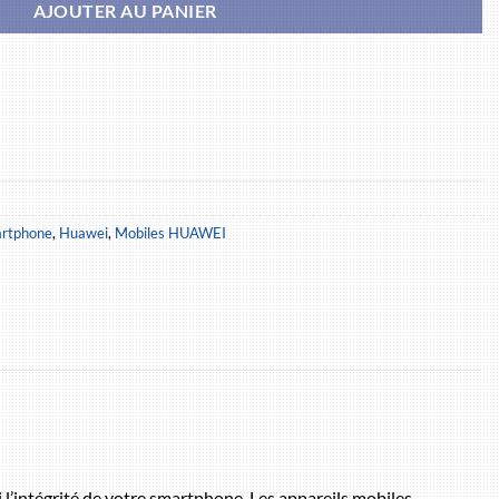
AJOUTER AU PANIER
artphone
,
Huawei
,
Mobiles HUAWEI
 l’intégrité de votre smartphone. Les appareils mobiles,