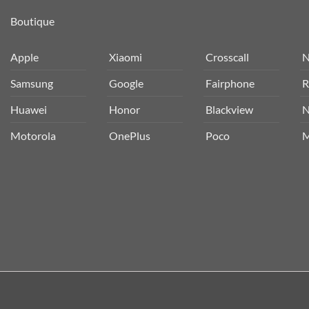
Boutique
Apple
Xiaomi
Crosscall
N
Samsung
Google
Fairphone
R
Huawei
Honor
Blackview
N
Motorola
OnePlus
Poco
M