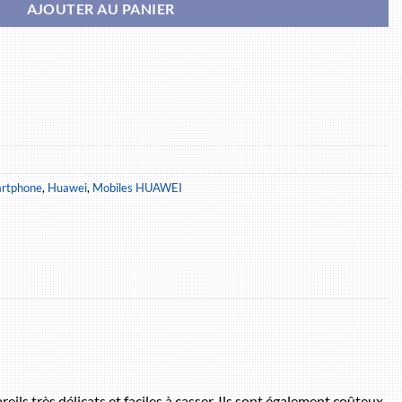
AJOUTER AU PANIER
artphone
,
Huawei
,
Mobiles HUAWEI
ils très délicats et faciles à casser. Ils sont également coûteux