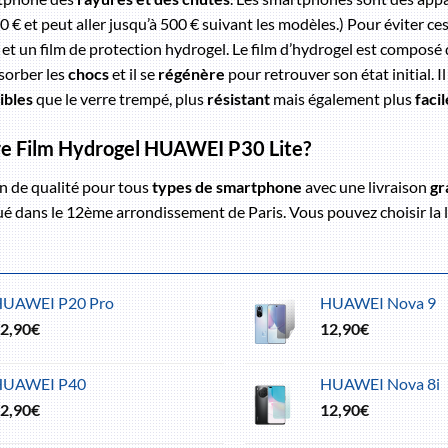
€ et peut aller jusqu’à 500 € suivant les modèles.) Pour éviter ce
n et un film de protection hydrogel. Le film d’hydrogel est compos
sorber les
chocs
et il se
régénère
pour retrouver son état initial. I
ibles
que le verre trempé, plus
résistant
mais également plus
facil
tre Film Hydrogel HUAWEI P30 Lite?
n de qualité pour tous
types de smartphone
avec une livraison
gr
 dans le 12ème arrondissement de Paris. Vous pouvez choisir la li
HUAWEI P20 Pro
HUAWEI Nova 9
2,90
€
12,90
€
HUAWEI P40
HUAWEI Nova 8i
2,90
€
12,90
€