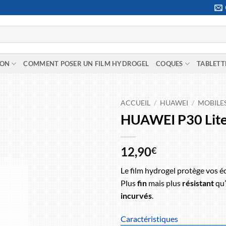
ION
COMMENT POSER UN FILM HYDROGEL
COQUES
TABLETT
ACCUEIL
/
HUAWEI
/
MOBILE
HUAWEI P30 Lit
12,90
€
Le film hydrogel protège vos é
Plus
fin
mais plus
résistant
qu’
incurvés
.
Caractéristiques