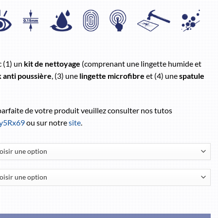
c (1) un
kit de nettoyage
(comprenant une lingette humide et
k anti poussière
, (3) une
lingette microfibre
et (4) une
spatule
 parfaite de votre produit veuillez consulter nos tutos
/3y5Rx69
ou sur notre
site
.