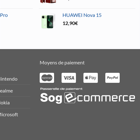
Pro
HUAWEI Nova 15
12,90
€
Moyens de paiement
intendo
ealme
okia
icrosoft