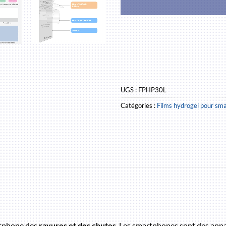
UGS :
FPHP30L
Catégories :
Films hydrogel pour sm
rtphone des
rayures et des chutes
. Les smartphones sont des appare