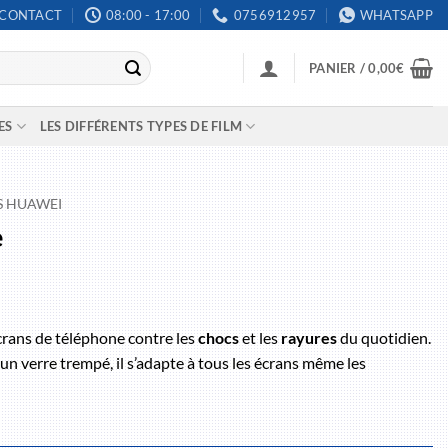
CONTACT
08:00 - 17:00
0756912957
WHATSAPP
PANIER /
0,00
€
ES
LES DIFFÉRENTS TYPES DE FILM
S HUAWEI
e
crans de téléphone contre les
chocs
et les
rayures
du quotidien.
un verre trempé, il s’adapte à tous les écrans même les