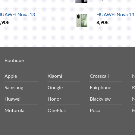
HUAWEI Nova 13
HUAWEI Nova 13 
,90
€
8,90
€
Boutique
Apple
Xiaomi
Crosscall
N
Samsung
Google
Fairphone
R
Huawei
Honor
Blackview
N
Motorola
OnePlus
Poco
M